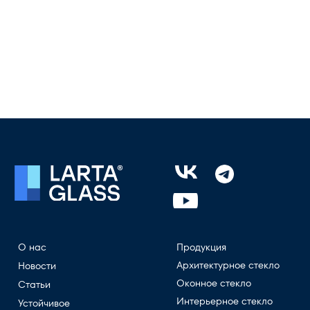
О нас
Продукция
Архитектурное стекло
Новости
Оконное стекло
Статьи
Интерьерное стекло
Устойчивое
развитие
Сверхгабаритное стекло
Правовая база
Просветленное стекло
СОУТ
Портфолио
Противодействие
Где купить?
коррупции