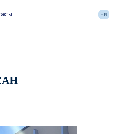
такты
EN
СЕАН