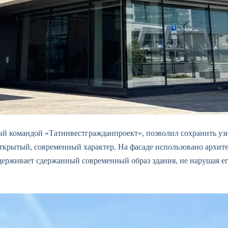
ый командой «Татинвестгражданпроект», позволил сохранить 
ткрытый, современный характер. На фасаде использовано архитек
держивает сдержанный современный образ здания, не нарушая ег