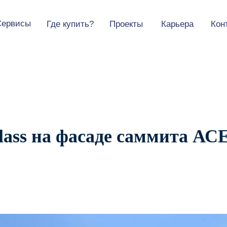
Сервисы
Где купить?
Проекты
Карьера
Кон
стекло
нформация
Устойчивое развитие
Портфолио
Конфигуратор
 информация
Все продукты
Архитектурный каталог
екло
ства
е стекло
стекло
lass на фасаде саммита А