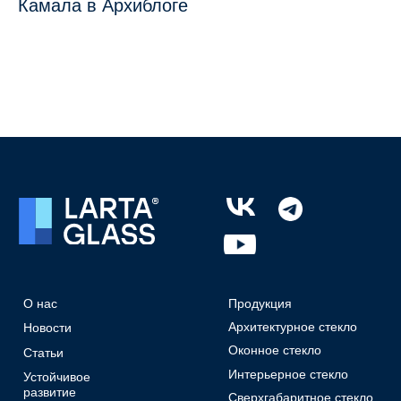
Камала в Архиблоге
О нас
Продукция
Архитектурное стекло
Новости
Оконное стекло
Статьи
Интерьерное стекло
Устойчивое
развитие
Сверхгабаритное стекло
Политики
Просветленное стекло
СОУТ
Портфолио
Противодействие
Где купить?
коррупции
Конфигуратор
Техническая
Контакты