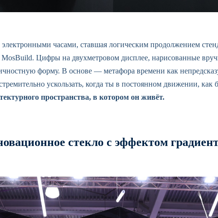
 электронными часами, ставшая логическим продолжением стенда
е MosBuild. Цифры на двухметровом дисплее, нарисованные вр
чностную форму. В основе — метафора времени как непредсказ
стремительно ускользать, когда ты в постоянном движении, как б
тектурного пространства, в котором он живёт.
новационное стекло с эффектом градиен