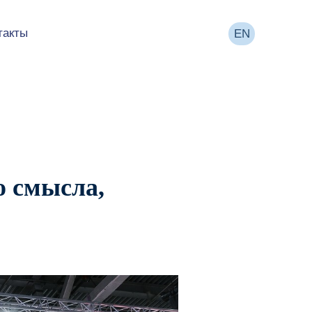
такты
EN
о смысла,