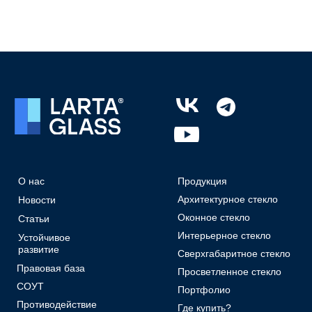
О нас
Продукция
Архитектурное стекло
Новости
Оконное стекло
Статьи
Интерьерное стекло
Устойчивое
развитие
Сверхгабаритное стекло
Правовая база
Просветленное стекло
СОУТ
Портфолио
Противодействие
Где купить?
коррупции
Конфигуратор
Техническая
Контакты
документация
Карьера
Маркетинговая
документация
Стандарты сервиса