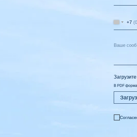
+7
Загрузит
В PDF форм
Загру
Согласе