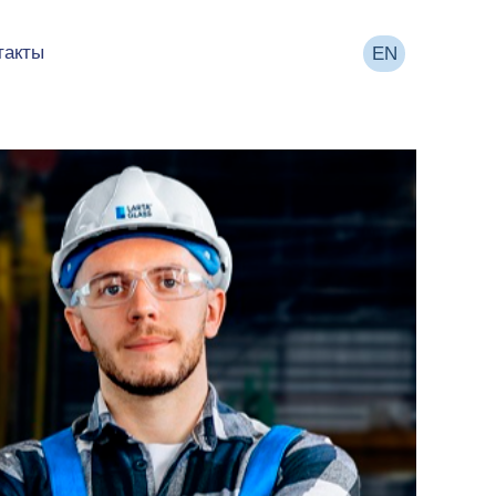
такты
EN