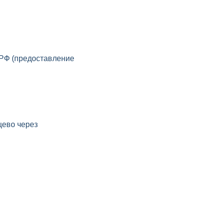
 РФ (предоставление
щево через