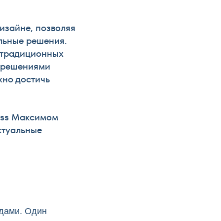
изайне, позволяя
альные решения.
 традиционных
и решениями
жно достичь
lass Максимом
ктуальные
одами. Один