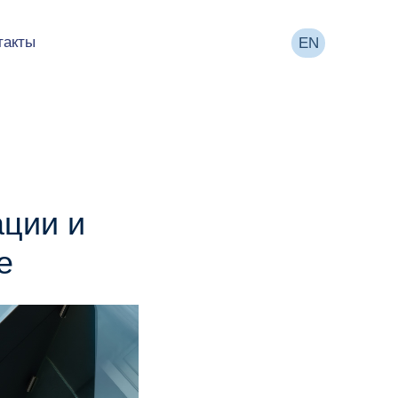
такты
EN
ации и
е