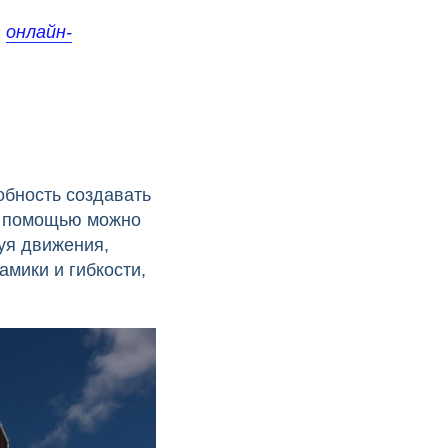
т
онлайн-
обность создавать
о помощью можно
уя движения,
мики и гибкости,