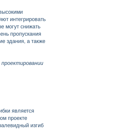
 высокими
яют интегрировать
е могут снижать
вень пропускания
ие здания, а также
и проектировании
ибки является
ом проекте
иралевидный изгиб