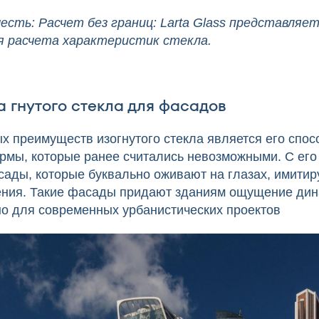
есть: Расчет без границ: Larta Glass представляе
я расчета характеристик стекла.
 гнутого стекла для фасадов
х преимуществ изогнутого стекла является его спос
рмы, которые ранее считались невозможными. С ег
сады, которые буквально оживают на глазах, имитир
ения. Такие фасады придают зданиям ощущение дина
но для современных урбанистических проектов