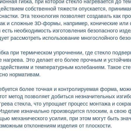
ионная гибка, при которой стекло нагревается до т
действием собственной тяжести опускается, приним
настки. Эта технология позволяет создавать как пр
так и сложные 3D-формы, например, конические или
 есть необходимость изготовления безопасного изде
дует рассмотреть использование многослойного безо
бка при термическом упрочнении, где стекло подвер
 нагрева. Это делает его более прочным и устойчи
оздействиям и температурным колебаниям. Такое сте
сно нормативам.
ребуется более точная и контролируемая форма, мож
тот метод позволяет добиться незначительных изгиб
рева стекла, что упрощает процесс монтажа и сокр
 Изделие изначально производится плоским, а свою 
щью механического усилия, при этом могут быть зна
озможным отклонениям изделия от плоскости.