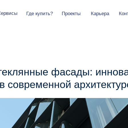
Сервисы
Где купить?
Проекты
Карьера
Кон
стекло
нформация
Устойчивое развитие
Портфолио
Конфигуратор
 информация
Все продукты
Архитектурный каталог
екло
ства
е стекло
стекло
теклянные фасады: иннов
 в современной архитектур