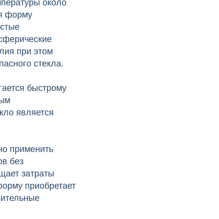
емпературы около
ая форму
остые
 сферические
лия при этом
пасного стекла.
гается быстрому
вым
кло является
но применить
ов без
ащает затраты
форму приобретает
чительные