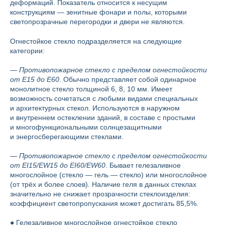
деформаций. Показатель относится к несущим
конструкциям — зенитные фонари и полы, которыми
светопрозрачные перегородки и двери не являются.
Огнестойкое стекло подразделяется на следующие
категории:
—
Противопожарное стекло с пределом огнестойкости
от E15 до E60
. Обычно представляет собой одинарное
монолитное стекло толщиной 6, 8, 10 мм. Имеет
возможность сочетаться с любыми видами специальных
и архитектурных стекол. Используются в наружном
и внутреннем остеклении зданий, в составе с простыми
и многофункциональными солнцезащитными
и энергосберегающими стеклами.
—
Противопожарное стекло с пределом огнестойкости
от EI15/EW15 до EI60/EW60
. Бывает гелезаливное
многослойное (стекло — гель — стекло) или многослойное
(от трёх и более слоев). Наличие геля в данных стеклах
значительно не снижает прозрачности стеклоизделия:
коэффициент светопропускания может достигать 85,5%.
● Гелезаливное многослойное огнестойкое стекло